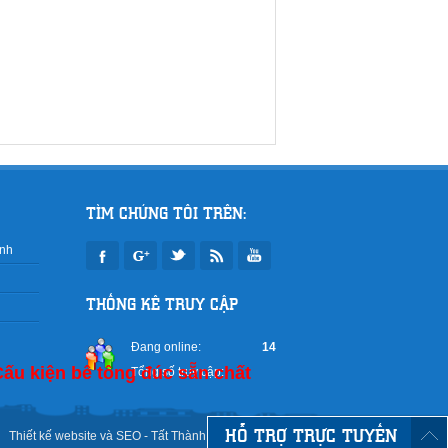
TÌM CHÚNG TÔI TRÊN:
inh
THỐNG KÊ TRUY CẬP
Đang online:
14
Cấu kiện bê tông đúc sẵn chất
Tổng số truy cập:
5.959.854
HỖ TRỢ TRỰC TUYẾN
Thiết kế website
và
SEO
-
Tất Thành