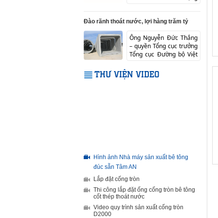
của công ty. Công ty đã
được...
Đào rãnh thoát nước, lợi hàng trăm tỷ
Ông Nguyễn Đức Thắng
– quyền Tổng cục trưởng
Tổng cục Đường bộ Việt
Nam cho biết, 1 trong ...
THƯ VIỆN VIDEO
Hình ảnh Nhà máy sản xuất bê tông
đúc sẵn Tâm AN
Lắp đặt cống tròn
Thi công lắp đặt ống cống tròn bê tông
cốt thép thoát nước
Video quy trình sản xuất cống tròn
D2000