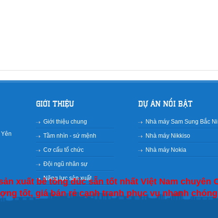
GIỚI THIỆU
DỰ ÁN NỔI BẬT
Giới thiệu chung
Nhà máy Sam Sung Bắc N
g Yên
Tầm nhìn - sứ mệnh
Nhà máy Nikkiso
Cơ cấu tổ chức
Nhà máy Nokia
Đội ngũ nhân sự
Năng lực sản xuất
 sản xuất bê tông đúc sẵn tốt nhất Việt Nam chuyên 
ợng tốt, giá bán rẻ cạnh tranh phục vụ nhanh chóng