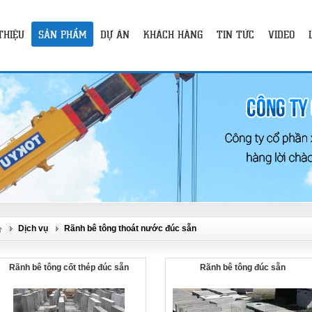
 THIỆU
SẢN PHẨM
DỰ ÁN
KHÁCH HÀNG
TIN TỨC
VIDEO
Dịch vụ
Rãnh bê tông thoát nước đúc sẵn
Rãnh bê tông cốt thép đúc sẵn
Rãnh bê tông đúc sẵn