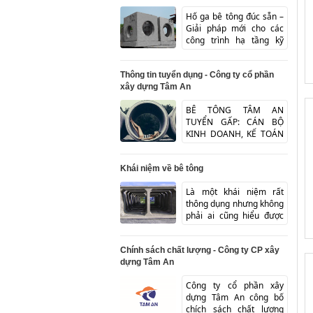
Hố ga bê tông đúc sẵn –
Giải pháp mới cho các
công trình hạ tầng kỹ
thuật và hạ tầng cấp t...
Thông tin tuyển dụng - Công ty cổ phần
xây dựng Tâm An
BÊ TÔNG TÂM AN
TUYỂN GẤP: CÁN BỘ
KINH DOANH, KẾ TOÁN
TỔNG HỢP, KỸ SƯ VÀ
CÔNG NHÂN KỸ THUẬT
Khái niệm về bê tông
Là một khái niệm rất
thông dụng nhưng không
phải ai cũng hiểu được
bê tông là gì? để hiểu ...
Chính sách chất lượng - Công ty CP xây
dựng Tâm An
Công ty cổ phần xây
dựng Tâm An công bố
chích sách chất lượng