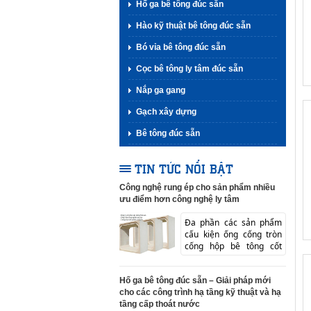
Hố ga bê tông đúc sẵn
Hào kỹ thuật bê tông đúc sẵn
Bó vỉa bê tông đúc sẵn
Cọc bê tông ly tâm đúc sẵn
Nắp ga gang
Gạch xây dựng
Bê tông đúc sẵn
TIN TỨC NỔI BẬT
Công nghệ rung ép cho sản phẩm nhiều
ưu điểm hơn công nghệ ly tâm
Đa phần các sản phẩm
cấu kiện ống cống tròn
cống hộp bê tông cốt
thép, các sản phẩm hào
rã...
Hố ga bê tông đúc sẵn – Giải pháp mới
cho các công trình hạ tầng kỹ thuật và hạ
tầng cấp thoát nước