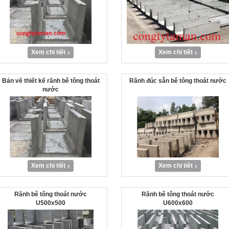
Xem chi tiết
Xem chi tiết
Bản vẽ thiết kế rãnh bê tông thoát
Rãnh đúc sẵn bê tông thoát nước
nước
Xem chi tiết
Xem chi tiết
Rãnh bê tông thoát nước
Rãnh bê tông thoát nước
U500x500
U600x600