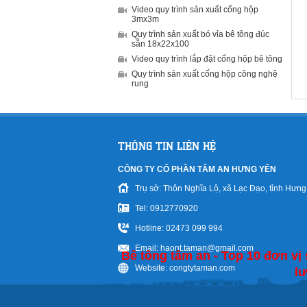
Video quy trình sản xuất cống hộp
3mx3m
Quy trình sản xuất bó vỉa bê tông đúc
sẵn 18x22x100
Video quy trình lắp đặt cống hộp bê tông
Quy trình sản xuất cống hộp công nghệ
rung
THÔNG TIN LIÊN HỆ
CÔNG TY CỔ PHẦN TÂM AN HƯNG YÊN
Trụ sở: Thôn Nghĩa Lộ, xã Lạc Đạo, tỉnh Hưn
Tel: 0912770920
Hotline: 02473 099 994
Email: haont.taman@gmail.com
Bê tông tâm an - Top 10 đơn vị
Website: congtytaman.com
lư