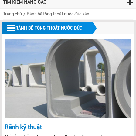
TÌM KIẾM NÂNG CAO
Trang chủ
Rãnh bê tông thoát nước đúc sẵn
RÃNH BÊ TÔNG THOÁT NƯỚC ĐÚC
SẴN
Rãnh kỹ thuật