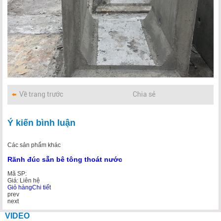
Về trang trước
Chia sẻ
Ý kiến bình luận
Các sản phẩm khác
Rãnh đúc sẵn bê tông thoát nước
Bá
Mã SP:
Mã
Giá: Liên hệ
Gi
Giỏ hàng
Chi tiết
Gi
prev
next
VIDEO