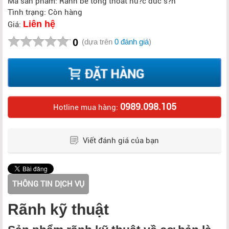
Mã sản phẩm: Rãnh bê tông thoát nu?c dúc s?n
Tình trạng: Còn hàng
Liên hệ
Giá:
0
(dựa trên
0 đánh giá
)
0989.098.105
Hotline mua hàng:
Viết đánh giá của bạn
THÔNG TIN DỊCH VỤ
Rãnh kỹ thuật