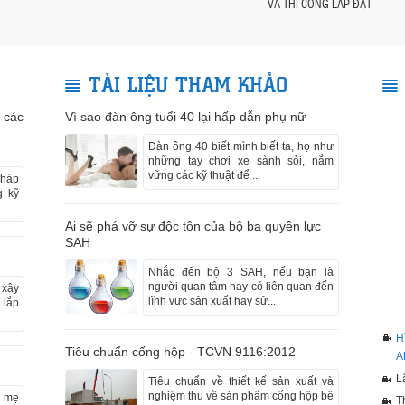
VÀ THI CÔNG LẮP ĐẶT
TÀI LIỆU THAM KHẢO
 các
Vì sao đàn ông tuổi 40 lại hấp dẫn phụ nữ
Đàn ông 40 biết mình biết ta, họ như
những tay chơi xe sành sỏi, nắm
vững các kỹ thuật để ...
pháp
g kỹ
Ai sẽ phá vỡ sự độc tôn của bộ ba quyền lực
SAH
Nhắc đến bộ 3 SAH, nếu bạn là
người quan tâm hay có liên quan đến
 xây
lĩnh vực sản xuất hay sử...
 lắp
H
Tiêu chuẩn cống hộp - TCVN 9116:2012
A
L
Tiêu chuẩn về thiết kế sản xuất và
nghiệm thu về sản phẩm cống hộp bê
c mẹ
T