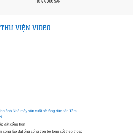
HỐ GA ĐÚC SẴN
GA ĐÚC SẴN CHO CỐNG 
HỘP CÁC LO
THƯ VIỆN VIDEO
ình ảnh Nhà máy sản xuất bê tông đúc sẵn Tâm
N
ắp đặt cống tròn
hi công lắp đặt ống cống tròn bê tông cốt thép thoát