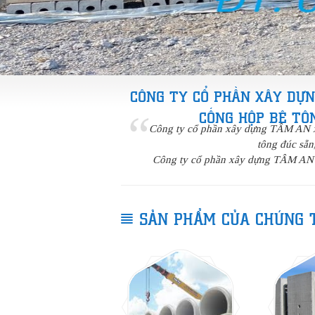
CÔNG TY CỔ PHẦN XÂY DỰN
CỐNG HỘP BÊ TÔ
Công ty cổ phần xây dựng TÂM AN xin
tông đúc sẵn
Công ty cổ phần xây dựng TÂM AN đ
SẢN PHẨM CỦA CHÚNG 