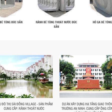
BÊ TÔNG ĐÚC SẴN
RÃNH BÊ TÔNG THOÁT NƯỚC ĐÚC
HỐ GA BÊ TÔNG
SẴN
 ĐÔ THỊ SÀI ĐỒNG VILLAGE - SẢN PHẨM
DỰ ÁN XÂY DỰNG HẠ TẦNG GIAO THÔ
CUNG CẤP: RÃNH THOÁT NƯỚC
TRƯỜNG AN NINH: CUNG CẤP ỐNG CỐ