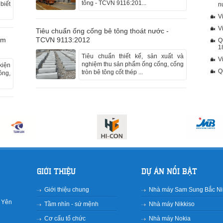
tông - TCVN 9116:201...
biết
n
V
V
Tiêu chuẩn ống cống bê tông thoát nước -
ẩm
TCVN 9113:2012
Q
1
Tiêu chuẩn thiết kế, sản xuất và
V
nghiệm thu sản phẩm ống cống, cống
kiện
Q
tròn bê tông cốt thép ...
ông,
GIỚI THIỆU
DỰ ÁN NỔI BẬT
Giới thiệu chung
Nhà máy Sam Sung Bắc N
g Yên
Tầm nhìn - sứ mệnh
Nhà máy Nikkiso
Cơ cấu tổ chức
Nhà máy Nokia