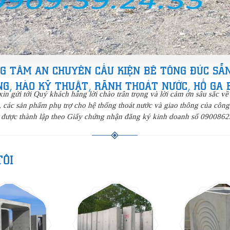
G TÂM AN CHUYÊN CẤU KIỆN BÊ TÔNG ĐÚC SẴN
NG, HÀO KỸ THUẬT, RÃNH THOÁT NƯỚC, HỐ GA 
 gửi tới Quý khách hàng lời chào trân trọng và lời cảm ơn sâu sắc về
, các sản phẩm phụ trợ cho hệ thống thoát nước và giao thông của công 
ược thành lập theo Giấy chứng nhận đăng ký kinh doanh số 0900862
TÔI