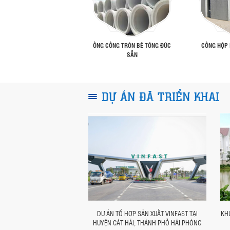
BÊ TÔNG ĐÚC SẴN
ỐNG CỐNG TRÒN BÊ TÔNG ĐÚC
CỐNG HỘP 
SẴN
DỰ ÁN ĐÃ TRIỂN KHAI
ƯỚC HÀ NỘI GIAI ĐOẠN II -
DỰ ÁN TỔ HỢP SẢN XUẤT VINFAST TẠI
KHU
UNG CẤP CÁC SẢN PHẨM HỐ
HUYỆN CÁT HẢI, THÀNH PHỐ HẢI PHÒNG