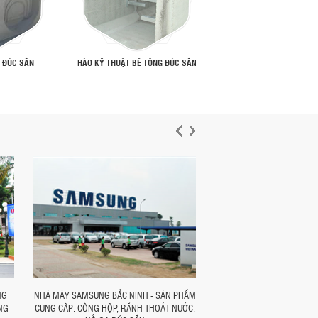
 ĐÚC SẴN
HÀO KỸ THUẬT BÊ TÔNG ĐÚC SẴN
BÓ VỈA BÊ TÔNG ĐÚC 
NG
NHÀ MÁY SAMSUNG BẮC NINH - SẢN PHẨM
NHÀ MÁY SAMSUNG THÁI
NG
CUNG CẤP: CỐNG HỘP, RÃNH THOÁT NƯỚC,
PHẨM CUNG CẤP: CỐNG HỘ