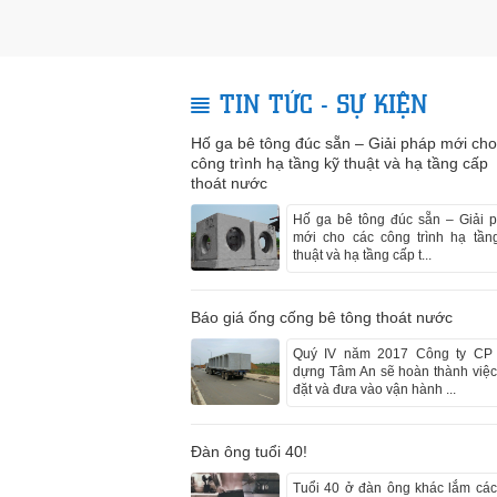
Ê TÔNG ĐÚC SĂN
TIN TỨC - SỰ KIỆN
Hố ga bê tông đúc sẵn – Giải pháp mới cho
công trình hạ tầng kỹ thuật và hạ tầng cấp
thoát nước
Hố ga bê tông đúc sẵn – Giải 
mới cho các công trình hạ tần
thuật và hạ tầng cấp t...
Báo giá ống cống bê tông thoát nước
Quý IV năm 2017 Công ty CP
dựng Tâm An sẽ hoàn thành việc
đặt và đưa vào vận hành ...
Đàn ông tuổi 40!
Tuổi 40 ở đàn ông khác lắm cá