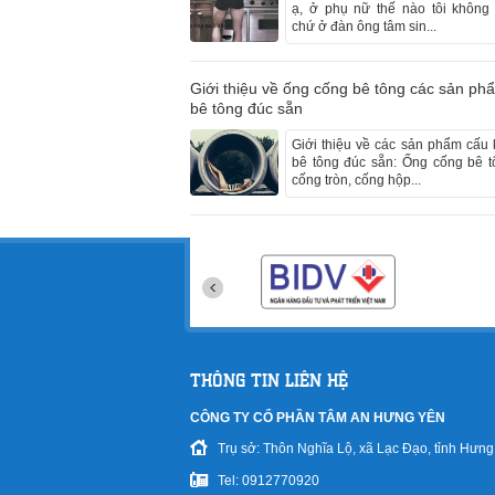
ạ, ở phụ nữ thế nào tôi không 
chứ ở đàn ông tâm sin...
Giới thiệu về ống cống bê tông các sản ph
bê tông đúc sẵn
Giới thiệu về các sản phẩm cấu 
bê tông đúc sẵn: Ống cống bê t
cống tròn, cống hộp...
THÔNG TIN LIÊN HỆ
CÔNG TY CỔ PHẦN TÂM AN HƯNG YÊN
Trụ sở: Thôn Nghĩa Lộ, xã Lạc Đạo, tỉnh Hưn
Tel: 0912770920