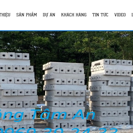
 THIỆU
SẢN PHẨM
DỰ ÁN
KHÁCH HÀNG
TIN TỨC
VIDEO