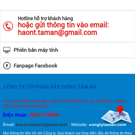
Hotline hỗ trợ khách hàng
hoặc gửi thông tin vào email:
haont.taman@gmail.com
Phiên bản máy tính
Fanpage Facebook
CÔNG TY CỔ PHẦN XÂY DỰNG TÂM AN
Trụ sở và Nhà máy sản xuất: Thôn Nghĩa Lộ, xã Chỉ Đạo, huyện
Văn Lâm, tỉnh Hưng Yên
Điện thoại
:
0912 770920
Email:
haont.taman@gmail.com
- Website:
congtytaman.com
Mọi thông tin liên hệ với Công ty, Quý khách vui lòng điền đầy đủ thông tin theo