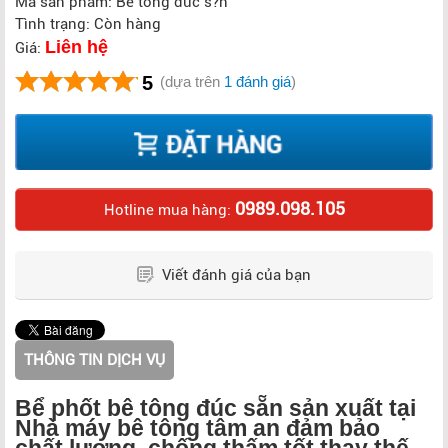
Mã sản phẩm: Bê tông dúc s?n
Tình trạng: Còn hàng
Liên hệ
Giá:
5
(dựa trên
1 đánh giá
)
0989.098.105
Hotline mua hàng:
Viết đánh giá của bạn
THÔNG TIN DỊCH VỤ
Bể phốt bê tông đúc sẵn sản xuất tại
Nhà máy bê tông tâm an đảm bảo