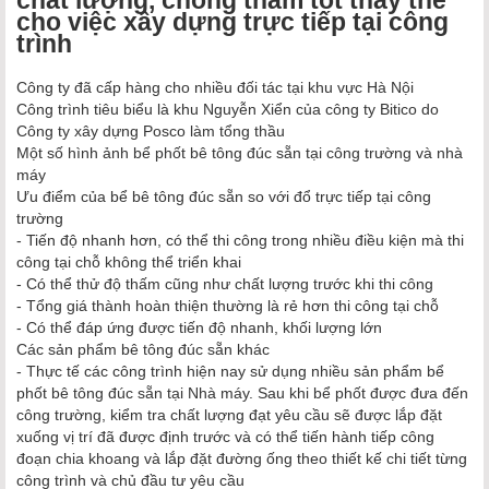
chất lượng, chống thấm tốt thay thế
cho việc xây dựng trực tiếp tại công
trình
Công ty đã cấp hàng cho nhiều đối tác tại khu vực Hà Nội
Công trình tiêu biểu là khu Nguyễn Xiển của công ty Bitico do
Công ty xây dựng Posco làm tổng thầu
Một số hình ảnh bể phốt bê tông đúc sẵn tại công trường và nhà
máy
Ưu điểm của bể bê tông đúc sẵn so với đổ trực tiếp tại công
trường
- Tiến độ nhanh hơn, có thể thi công trong nhiều điều kiện mà thi
công tại chỗ không thể triển khai
- Có thể thử độ thấm cũng như chất lượng trước khi thi công
- Tổng giá thành hoàn thiện thường là rẻ hơn thi công tại chỗ
- Có thể đáp ứng được tiến độ nhanh, khối lượng lớn
Các sản phẩm bê tông đúc sẵn khác
- Thực tế các công trình hiện nay sử dụng nhiều sản phẩm bể
phốt bê tông đúc sẵn tại Nhà máy. Sau khi bể phốt được đưa đến
công trường, kiểm tra chất lượng đạt yêu cầu sẽ được lắp đặt
xuống vị trí đã được định trước và có thể tiến hành tiếp công
đoạn chia khoang và lắp đặt đường ống theo thiết kế chi tiết từng
công trình và chủ đầu tư yêu cầu