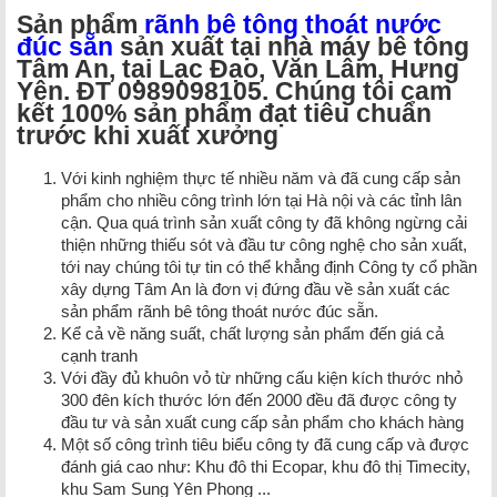
Sản phẩm
rãnh bê tông thoát nước
đúc sẵn
sản xuất tại nhà máy bê tông
Tâm An, tại Lạc Đạo, Văn Lâm, Hưng
Yên. ĐT 0989098105. Chúng tôi cam
kết 100% sản phẩm đạt tiêu chuẩn
trước khi xuất xưởng
Với kinh nghiệm thực tế nhiều năm và đã cung cấp sản
phẩm cho nhiều công trình lớn tại Hà nội và các tỉnh lân
cận. Qua quá trình sản xuất công ty đã không ngừng cải
thiện những thiếu sót và đầu tư công nghệ cho sản xuất,
tới nay chúng tôi tự tin có thể khẳng định Công ty cổ phần
xây dựng Tâm An là đơn vị đứng đầu về sản xuất các
sản phẩm rãnh bê tông thoát nước đúc sẵn.
Kể cả về năng suất, chất lượng sản phẩm đến giá cả
cạnh tranh
Với đầy đủ khuôn vỏ từ những cấu kiện kích thước nhỏ
300 đên kích thước lớn đến 2000 đều đã được công ty
đầu tư và sản xuất cung cấp sản phẩm cho khách hàng
Một số công trình tiêu biểu công ty đã cung cấp và được
đánh giá cao như: Khu đô thi Ecopar, khu đô thị Timecity,
khu Sam Sung Yên Phong ...