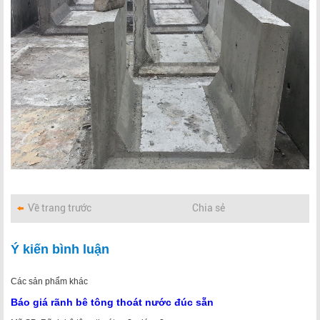
Về trang trước
Chia sẻ
Ý kiến bình luận
Các sản phẩm khác
Báo giá rãnh bê tông thoát nước đúc sẵn
Rã