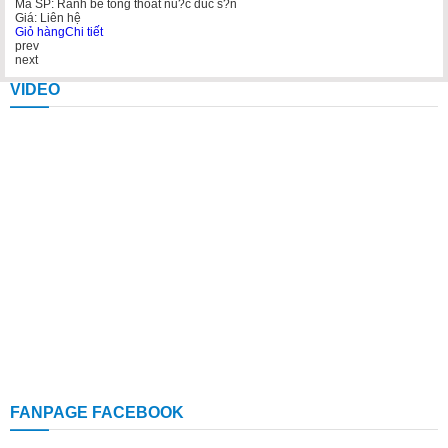
Mã SP: Rãnh bê tông thoát nu?c dúc s?n
Mã
Giá: Liên hệ
Gi
Giỏ hàng
Chi tiết
Gi
prev
next
VIDEO
FANPAGE FACEBOOK